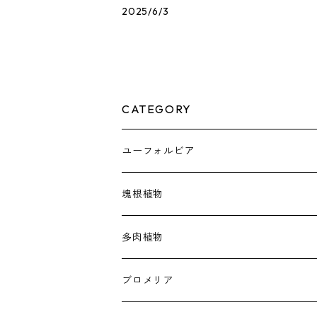
2025/6/3
CATEGORY
ユーフォルビア
塊根植物
アデニア
多肉植物
アデニウム
アガベ
ブロメリア