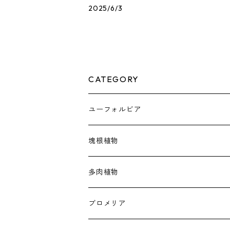
2025/6/3
CATEGORY
ユーフォルビア
塊根植物
アデニア
多肉植物
アデニウム
アガベ
ブロメリア