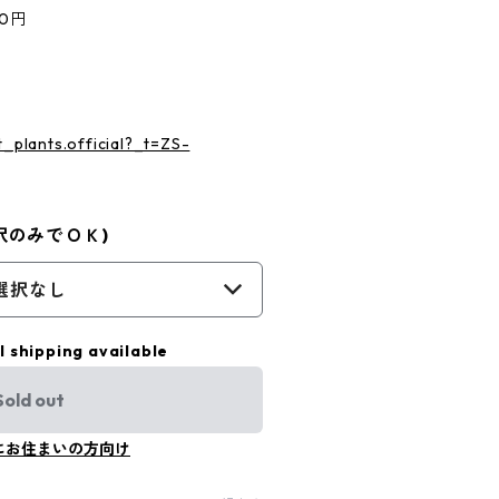
00円
t_plants.official?_t=ZS-
択のみでＯＫ)
選択なし
l shipping available
Sold out
にお住まいの方向け