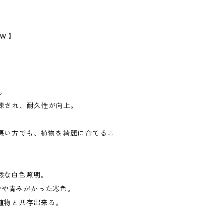
0W 】
W。
洗練され、耐久性が向上。
悪い方でも、植物を綺麗に育てるこ
。
然な白色照明。
、やや青みがかった寒色。
植物と共存出来る。