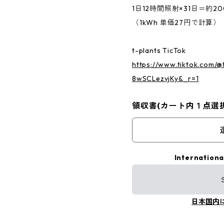
1日12時間照射×31日＝約2
（1kWh 単価27円で計算）
t-plants TicTok
https://www.tiktok.com/@
8wSCLezvjKy&_r=1
領収書(カート内１点選
Internationa
日本国内