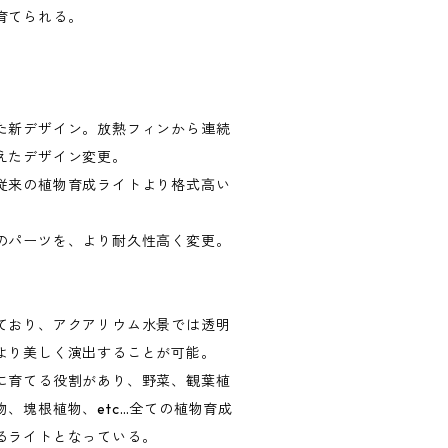
育てられる。
た新デザイン。放熱フィンから連続
えたデザイン変更。
従来の植物育成ライトより格式高い
のパーツを、より耐久性高く変更。
ており、アクアリウム水景では透明
より美しく演出することが可能。
に育てる役割があり、野菜、観葉植
、塊根植物、etc…全ての植物育成
るライトとなっている。