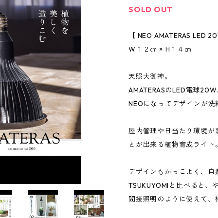
SOLD OUT
【 NEO AMATERAS LED 2
W１２㎝ × H１４㎝
天照大御神。
AMATERASのLED電球20
NEOになってデザインが
屋内管理や日当たり環境が
とが出来る植物育成ライト
デザインもかっこよく、自
TSUKUYOMIと比べると
間接照明のように使えて、