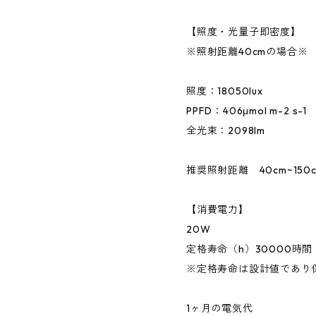
【照度・光量子即密度】
※照射距離40cmの場合※
照度：18050lux
PPFD：406μmol m-2 s-
全光束：2098lm
推奨照射距離 40cm~150
【消費電力】
20W
定格寿命（h）30000時間
※定格寿命は設計値であ
1ヶ月の電気代