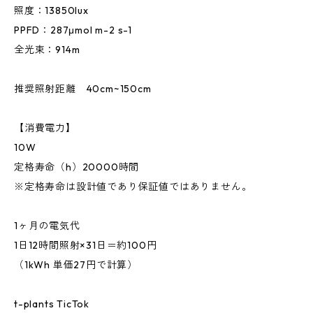
照度：13850lux
PPFD：287μmol m-2 s-1
全光束：914m
推奨照射距離 40cm~150cm
【消費電力】
10W
定格寿命（h）20000時間
※定格寿命は設計値であり保証値ではありません。
1ヶ月の電気代
1日12時間照射×31日＝約100円
（1kWh 単価27円で計算）
t-plants TicTok