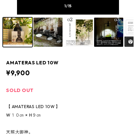
1
/15
AMATERAS LED 10W
¥9,900
SOLD OUT
【 AMATERAS LED 10W 】
W１０㎝ × H９㎝
天照大御神。