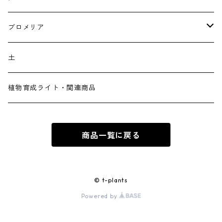
アデニウム
アガベ
ブロメリア
フィランサス
サンセベリア
ティランジア
土
フォッケア
植物育成ライト・関連商品
ドルステニア
商品一覧に戻る
パキポディウム
© t-plants
Powered by