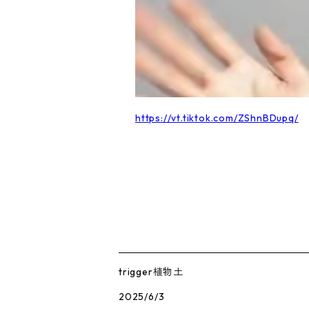
https://vt.tiktok.com/ZShnBDupq/
trigger植物土
2025/6/3